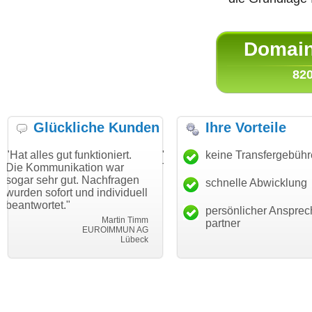
Domain 
820
Glückliche Kunden
Ihre Vorteile
ut funktioniert.
"Danke für den schnellen
keine Transfergebüh
"Ich bin da
ikation war
Transfer und guten Service!"
Wunschdom
gut. Nachfragen
haben. Die
schnelle Abwicklung
Thomas Schäfer
rt und individuell
mein Busin
i can eckert communication GmbH
Würzburg
."
hundertproz
persönlicher Ansprec
Martin Timm
partner
EUROIMMUN AG
Lübeck