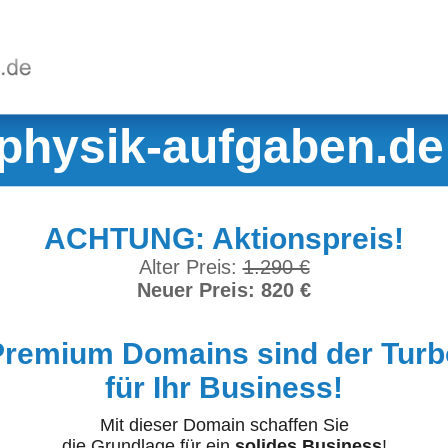
physik-aufgaben.de
ACHTUNG: Aktionspreis!
Alter Preis:
1.290 €
Neuer Preis: 820 €
Premium Domains sind der Turb
für Ihr Business!
Mit dieser Domain schaffen Sie
die Grundlage für ein
solides Business
!