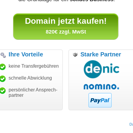
Domain jetzt kaufen!
820€ zzgl. MwSt
Ihre Vorteile
Starke Partner
anke für den schnellen
keine Transfergebühren
"Ich bin dankbar, meine
"S
nsfer und guten Service!"
Wunschdomain gefunden zu
Da
haben. Die Domain passt für
schnelle Abwicklung
Thomas Schäfer
mein Business und mich
i can eckert communication GmbH
Würzburg
hundertprozentig."
persönlicher Ansprech-
Janina Köck
partner
Leben im Einklang
leben-im-einklang.de
Köln
D