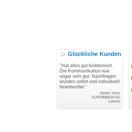
Glückliche Kunden
h möchte mich bei Ihnen
"Hat alles gut funktioniert.
"D
h für den reibungslosen
Die Kommunikation war
Tra
auf beim Transfer
sogar sehr gut. Nachfragen
danken."
wurden sofort und individuell
beantwortet."
Achim Ginster
www.vor-ort-finden.com
Martin Timm
EUROIMMUN AG
Lübeck