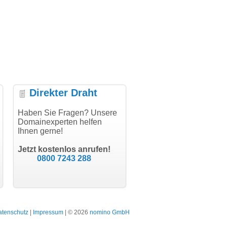
Direkter Draht
uper Abwicklung, vielen
Haben Sie Fragen? Unsere
"Vielen Dank für den
"H
nk!"
Domainexperten helfen
AuthCode - hat alles prima
do
Ihnen gerne!
geklappt!"
Do
modern software GbR
sc
Michael Aigner
Till Kraemer
Landau an der Isar
Jetzt kostenlos anrufen!
Schauspieler
0800 7243 288
atenschutz
|
Impressum
| © 2026
nomino GmbH