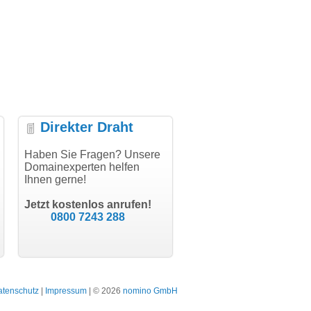
Direkter Draht
uper Abwicklung, vielen
Haben Sie Fragen? Unsere
"Vielen Dank für den
"H
nk!"
Domainexperten helfen
AuthCode - hat alles prima
do
Ihnen gerne!
geklappt!"
Do
modern software GbR
sc
Michael Aigner
Till Kraemer
Landau an der Isar
Jetzt kostenlos anrufen!
Schauspieler
0800 7243 288
atenschutz
|
Impressum
| © 2026
nomino GmbH