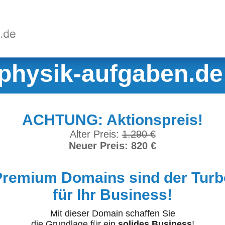
physik-aufgaben.de
ACHTUNG: Aktionspreis!
Alter Preis:
1.290 €
Neuer Preis: 820 €
Premium Domains sind der Turb
für Ihr Business!
Mit dieser Domain schaffen Sie
die Grundlage für ein
solides Business
!