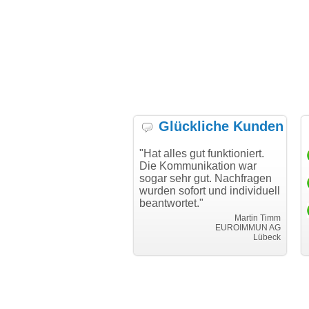
Glückliche Kunden
h möchte mich bei Ihnen
"Hat alles gut funktioniert.
"D
h für den reibungslosen
Die Kommunikation war
Tr
auf beim Transfer
sogar sehr gut. Nachfragen
danken."
wurden sofort und individuell
beantwortet."
Achim Ginster
www.vor-ort-finden.com
Martin Timm
EUROIMMUN AG
Lübeck