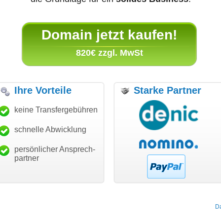
Domain jetzt kaufen!
820€ zzgl. MwSt
Ihre Vorteile
Starke Partner
anke für den schnellen
keine Transfergebühren
"Ich bin dankbar, meine
"S
ansfer und guten Service!"
Wunschdomain gefunden zu
Da
haben. Die Domain passt für
schnelle Abwicklung
Thomas Schäfer
mein Business und mich
i can eckert communication GmbH
Würzburg
hundertprozentig."
persönlicher Ansprech-
Janina Köck
partner
Leben im Einklang
leben-im-einklang.de
Köln
D