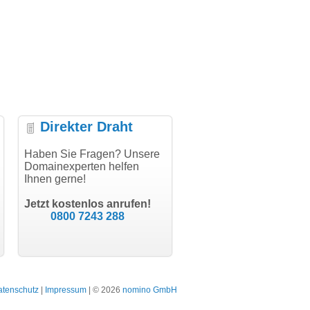
Direkter Draht
r Abwicklung, vielen
Haben Sie Fragen? Unsere
"Vielen Dank für den
"Herz
"
Domainexperten helfen
AuthCode - hat alles prima
domai
Ihnen gerne!
geklappt!"
Domai
modern software GbR
schon
Michael Aigner
Till Kraemer
Landau an der Isar
Jetzt kostenlos anrufen!
Schauspieler
0800 7243 288
atenschutz
|
Impressum
| © 2026
nomino GmbH