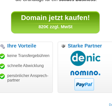
Domain jetzt kaufen!
820€ zzgl. MwSt
Ihre Vorteile
Starke Partner
 für den schnellen
keine Transfergebühren
"Ich bin dankbar, meine
"Supe
er und guten Service!"
Wunschdomain gefunden zu
Dank!
haben. Die Domain passt für
schnelle Abwicklung
Thomas Schäfer
mein Business und mich
n eckert communication GmbH
Würzburg
hundertprozentig."
persönlicher Ansprech-
Janina Köck
partner
Leben im Einklang
leben-im-einklang.de
Köln
D