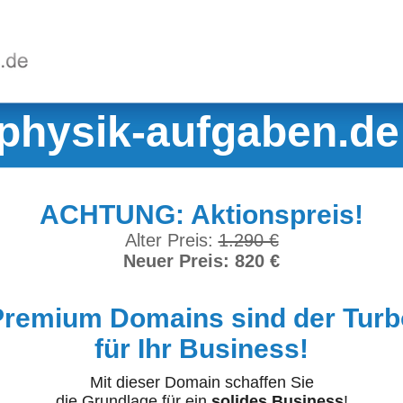
physik-aufgaben.de
ACHTUNG: Aktionspreis!
Alter Preis:
1.290 €
Neuer Preis: 820 €
Premium Domains sind der Turb
für Ihr Business!
Mit dieser Domain schaffen Sie
die Grundlage für ein
solides Business
!