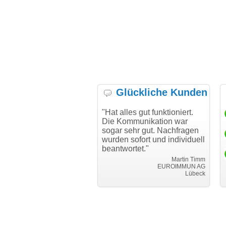
Glückliche Kunden
öchte mich bei Ihnen
"Hat alles gut funktioniert.
"Danke
ür den reibungslosen
Die Kommunikation war
Transf
 beim Transfer
sogar sehr gut. Nachfragen
ken."
wurden sofort und individuell
i ca
beantwortet."
Achim Ginster
www.vor-ort-finden.com
Martin Timm
EUROIMMUN AG
Lübeck