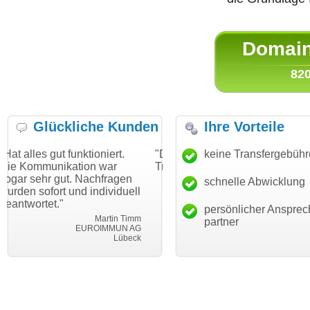
Domain 
820
Glückliche Kunden
Ihre Vorteile
unktioniert.
"Danke für den schnellen
keine Transfergebüh
"Ich bin dankb
tion war
Transfer und guten Service!"
Wunschdomain
. Nachfragen
haben. Die Do
schnelle Abwicklung
Thomas Schäfer
nd individuell
mein Business
i can eckert communication GmbH
Würzburg
hundertprozent
persönlicher Ansprec
Martin Timm
partner
EUROIMMUN AG
Lübeck
le